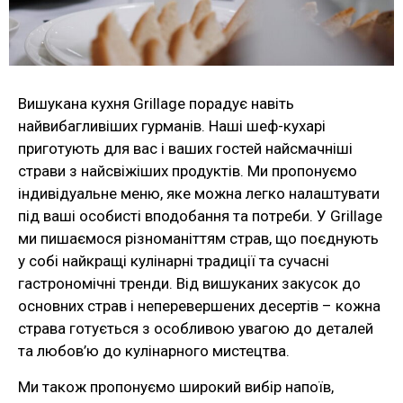
Вишукана кухня Grillage порадує навіть
найвибагливіших гурманів. Наші шеф-кухарі
приготують для вас і ваших гостей найсмачніші
страви з найсвіжіших продуктів. Ми пропонуємо
індивідуальне меню, яке можна легко налаштувати
під ваші особисті вподобання та потреби. У Grillage
ми пишаємося різноманіттям страв, що поєднують
у собі найкращі кулінарні традиції та сучасні
гастрономічні тренди. Від вишуканих закусок до
основних страв і неперевершених десертів – кожна
страва готується з особливою увагою до деталей
та любов’ю до кулінарного мистецтва.
Ми також пропонуємо широкий вибір напоїв,